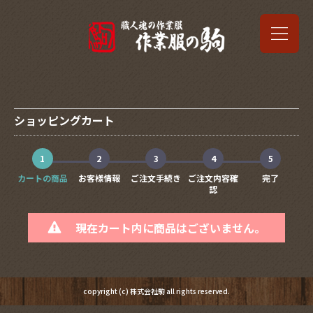
ショッピングカート
1
2
3
4
5
カートの商品
お客様情報
ご注文手続き
ご注文内容確
完了
認
現在カート内に商品はございません。
copyright (c) 株式会社駒 all rights reserved.