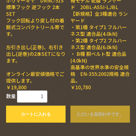
ポリマーギヤ DRNC-51S
椿モデル 蛇腹 ランヤー
標準フック 逆フック 2本
ド 20BL-ASSI-LJBL
SET
【新規格】全3種適合 ラン
フック回転より戻し付の着
ヤード
脱式コンパクトリール帯で
・第1種 タイプ1 フルハー
す。
ネス型 適合品(4.0kN)
・第2種 タイプ2 フルハー
左引き出し(正巻)、右引き
ネス型 適合品(6.0kN)
出し(逆巻)の2本SETになり
・ B種 胴ベルト型 適合品
ます。
(4.0kN)
高基準の世界水準の安全規
オンライン最安値価格でご
格 EN-355:2002規格 適合
提供します。
品。
￥19,800
￥10,780
数量
カートに入れる
ただいま品切れ中です。