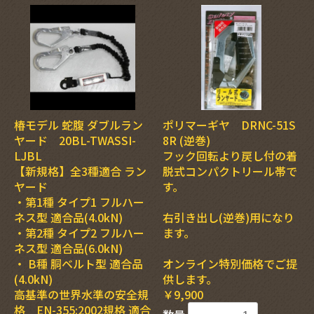
椿モデル 蛇腹 ダブルラン
ポリマーギヤ DRNC-51S
ヤード 20BL-TWASSI-
8R (逆巻)
LJBL
フック回転より戻し付の着
【新規格】全3種適合 ラン
脱式コンパクトリール帯で
ヤード
す。
・第1種 タイプ1 フルハー
ネス型 適合品(4.0kN)
右引き出し(逆巻)用になり
・第2種 タイプ2 フルハー
ます。
ネス型 適合品(6.0kN)
・ B種 胴ベルト型 適合品
オンライン特別価格でご提
(4.0kN)
供します。
高基準の世界水準の安全規
￥9,900
格 EN-355:2002規格 適合