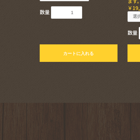
ます
￥19,
数量
数量
カートに入れる