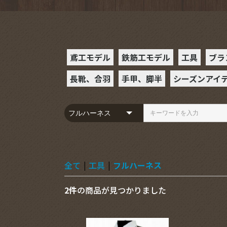
鳶工モデル
鉄筋工モデル
工具
ブラ
長靴、合羽
手甲、脚半
シーズンアイ
ラチェット
スケール
ハンマー
カラビナ
腰袋
ミニカッタ
ビットソケ
レンチソケ
ビット・ビ
レベル
モンキーレ
ギアレンチ
めがねレン
ヨセポンチ
ペンマーカ
落下防止
D環
フルハーネ
ランヤード
サポーター
セフホルダ
BXハッカ
ハッカーケ
SPHツー
インパクト
その他の工
S
B
ハ
ダー
長靴
合羽
手甲
駒手甲
空調服
防寒着
コンプレッシ
コンプレッシ
夏
冬
全て
|
工具
|
フルハーネス
2件
の商品が見つかりました