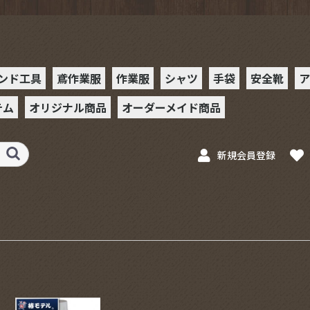
ンド工具
鳶作業服
作業服
シャツ
手袋
安全靴
ア
テム
オリジナル商品
オーダーメイド商品
ー
ット
ット
ットホル
ンチ
チ
ー
ス
ベルト
ー
ー
ース
ルホルダー
フック
具
PHツールホルダー
Xハッカー
ッカーケース
駒シャツ
駒シャツⅡ
革手袋
合皮手袋
ゴム手袋
安全靴
スニーカ
ミズノ
プーマ
ョン春
ョン秋
駒作業服
駒シャツ
駒シャツⅡ
革手袋
工具
ラチェット
ステンレスプレート
ペイントセフホルダ
ペイントスケール
ペイントカッター
ペイントインパクト
新規会員登録
スケール
ー