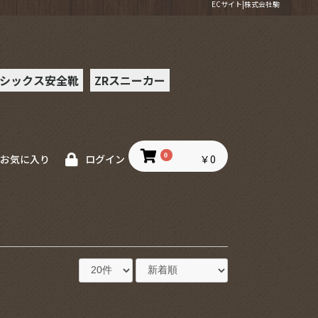
ECサイト|株式会社駒
シックス安全靴
ZRスニーカー
ー安全靴
0
￥0
お気に入り
ログイン