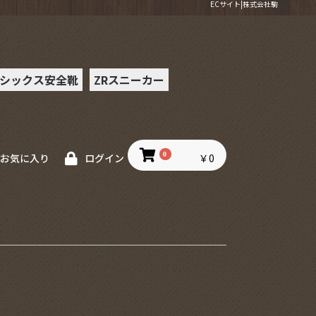
ECサイト|株式会社駒
シックス安全靴
ZRスニーカー
ー安全靴
0
￥0
お気に入り
ログイン