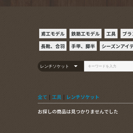
鳶工モデル
鉄筋工モデル
工具
ブラ
長靴、合羽
手甲、脚半
シーズンアイ
ラチェット
スケール
ハンマー
カラビナ
腰袋
ミニカッタ
ビットソケ
レンチソケ
ビット・ビ
レベル
モンキーレ
ギアレンチ
めがねレン
ヨセポンチ
ペンマーカ
落下防止
D環
フルハーネ
ランヤード
サポーター
セフホルダ
BXハッカ
ハッカーケ
SPHツー
インパクト
その他の工
S
B
ハ
ダー
長靴
合羽
手甲
駒手甲
空調服
防寒着
コンプレッシ
コンプレッシ
夏
冬
全て
|
工具
|
レンチソケット
お探しの商品は見つかりませんでした