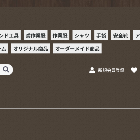
ンド工具
鳶作業服
作業服
シャツ
手袋
安全靴
ア
テム
オリジナル商品
オーダーメイド商品
ー
ット
ット
ットホル
ンチ
チ
ー
ス
ベルト
ー
ー
ース
ルホルダー
フック
具
PHツールホルダー
Xハッカー
ッカーケース
駒シャツ
駒シャツⅡ
革手袋
合皮手袋
ゴム手袋
安全靴
スニーカ
ミズノ
プーマ
ョン春
ョン秋
駒作業服
駒シャツ
駒シャツⅡ
革手袋
工具
ラチェット
ステンレスプレート
ペイントセフホルダ
ペイントスケール
ペイントカッター
ペイントインパクト
新規会員登録
スケール
ー