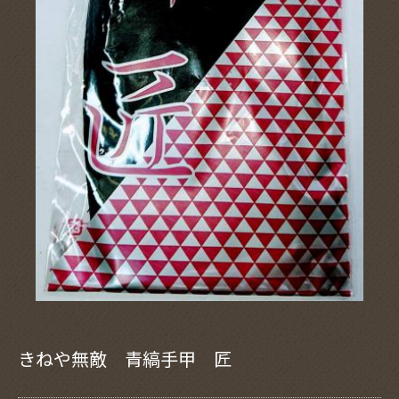
きねや無敵 青縞手甲 匠