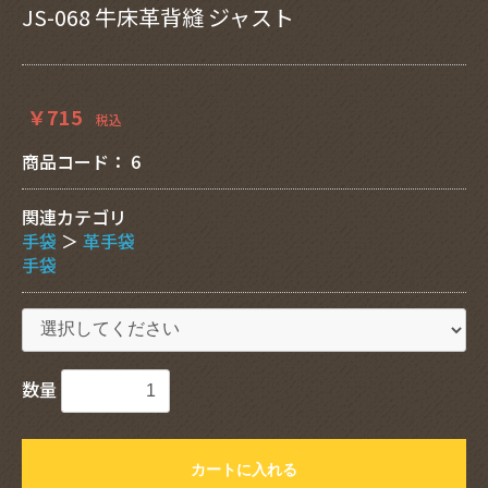
JS-068 牛床革背縫 ジャスト
￥715
税込
商品コード：
6
関連カテゴリ
手袋
＞
革手袋
手袋
数量
カートに入れる