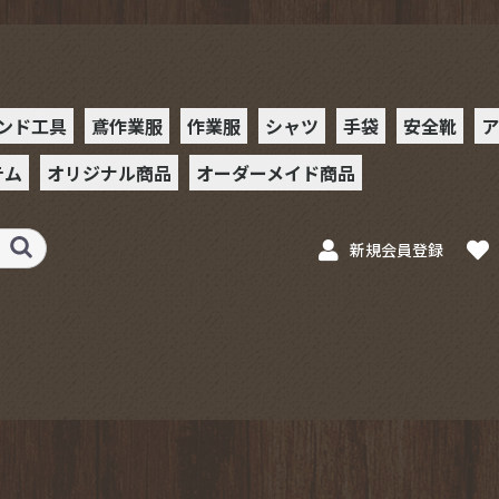
ンド工具
鳶作業服
作業服
シャツ
手袋
安全靴
ア
テム
オリジナル商品
オーダーメイド商品
ー
ット
ット
ットホル
ンチ
チ
ー
ス
ベルト
ー
ー
ース
ルホルダー
フック
具
PHツールホルダー
Xハッカー
ッカーケース
駒シャツ
駒シャツⅡ
革手袋
合皮手袋
ゴム手袋
安全靴
スニーカ
ミズノ
プーマ
ョン春
ョン秋
駒作業服
駒シャツ
駒シャツⅡ
革手袋
工具
ラチェット
ステンレスプレート
ペイントセフホルダ
ペイントスケール
ペイントカッター
ペイントインパクト
新規会員登録
スケール
ー