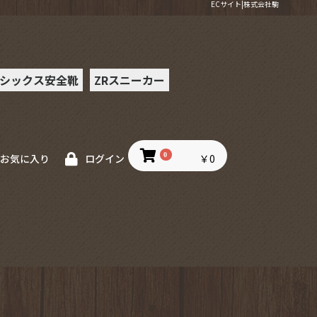
ECサイト|株式会社駒
シックス安全靴
ZRスニーカー
ー安全靴
0
￥0
お気に入り
ログイン