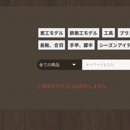
鳶工モデル
鉄筋工モデル
工具
ブラ
長靴、合羽
手甲、脚半
シーズンアイ
ラチェット
スケール
ハンマー
カラビナ
腰袋
ミニカッタ
ビットソケ
レンチソケ
ビット・ビ
レベル
モンキーレ
ギアレンチ
めがねレン
ヨセポンチ
ペンマーカ
落下防止
D環
フルハーネ
ランヤード
サポーター
セフホルダ
BXハッカ
ハッカーケ
SPHツー
インパクト
その他の工
S
B
ハ
ダー
長靴
合羽
手甲
駒手甲
空調服
防寒着
コンプレッシ
コンプレッシ
夏
冬
ご指定のカテゴリは存在しません