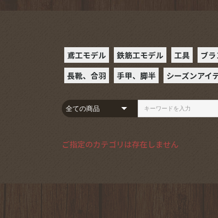
鳶工モデル
鉄筋工モデル
工具
ブラ
長靴、合羽
手甲、脚半
シーズンアイ
ラチェット
スケール
ハンマー
カラビナ
腰袋
ミニカッタ
ビットソケ
レンチソケ
ビット・ビ
レベル
モンキーレ
ギアレンチ
めがねレン
ヨセポンチ
ペンマーカ
落下防止
D環
フルハーネ
ランヤード
サポーター
セフホルダ
BXハッカ
ハッカーケ
SPHツー
インパクト
その他の工
S
B
ハ
ダー
長靴
合羽
手甲
駒手甲
空調服
防寒着
コンプレッシ
コンプレッシ
夏
冬
ご指定のカテゴリは存在しません