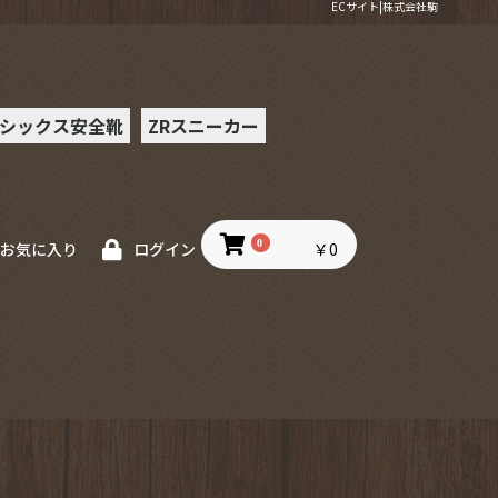
ECサイト|株式会社駒
シックス安全靴
ZRスニーカー
ー安全靴
0
￥0
お気に入り
ログイン