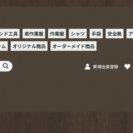
ンド工具
鳶作業服
作業服
シャツ
手袋
安全靴
ア
テム
オリジナル商品
オーダーメイド商品
ー
ット
ット
ットホル
ンチ
チ
ー
ス
ベルト
ー
ー
ース
ルホルダー
フック
具
PHツールホルダー
Xハッカー
ッカーケース
駒シャツ
駒シャツⅡ
革手袋
合皮手袋
ゴム手袋
安全靴
スニーカ
ミズノ
プーマ
ョン春
ョン秋
駒作業服
駒シャツ
駒シャツⅡ
革手袋
工具
ラチェット
ステンレスプレート
ペイントセフホルダ
ペイントスケール
ペイントカッター
ペイントインパクト
新規会員登録
スケール
ー